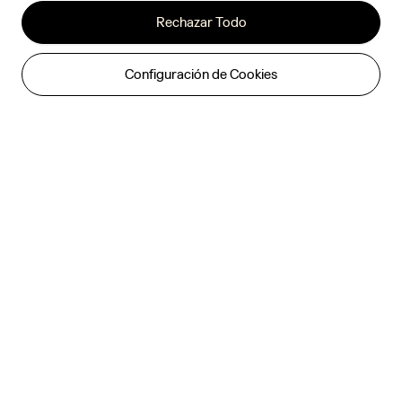
Rechazar Todo
Configuración de Cookies
ZEEKR 001

El shooting brake de lujo
Impresionante, Potente, Refinado.