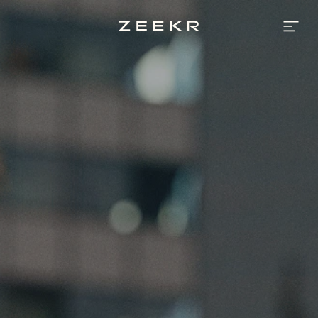
Zeekr
México
|
Marca
de
Vehículos
Eléctricos
de
Lujo
y
Alto
Rendimiento